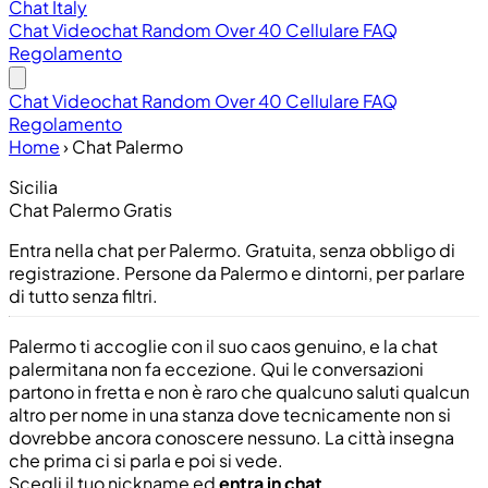
Chat Italy
Chat
Videochat
Random
Over 40
Cellulare
FAQ
Regolamento
Chat
Videochat
Random
Over 40
Cellulare
FAQ
Regolamento
Home
›
Chat Palermo
Sicilia
Chat Palermo Gratis
Entra nella chat per Palermo. Gratuita, senza obbligo di
registrazione. Persone da Palermo e dintorni, per parlare
di tutto senza filtri.
Palermo ti accoglie con il suo caos genuino, e la chat
palermitana non fa eccezione. Qui le conversazioni
partono in fretta e non è raro che qualcuno saluti qualcun
altro per nome in una stanza dove tecnicamente non si
dovrebbe ancora conoscere nessuno. La città insegna
che prima ci si parla e poi si vede.
Scegli il tuo nickname ed
entra in chat