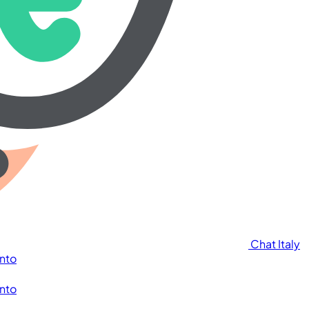
Chat Italy
nto
nto