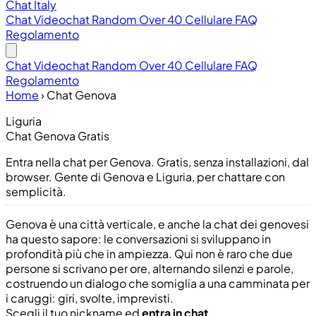
Chat Italy
Chat
Videochat
Random
Over 40
Cellulare
FAQ
Regolamento
Chat
Videochat
Random
Over 40
Cellulare
FAQ
Regolamento
Home
›
Chat Genova
Liguria
Chat Genova Gratis
Entra nella chat per Genova. Gratis, senza installazioni, dal
browser. Gente di Genova e Liguria, per chattare con
semplicità.
Genova è una città verticale, e anche la chat dei genovesi
ha questo sapore: le conversazioni si sviluppano in
profondità più che in ampiezza. Qui non è raro che due
persone si scrivano per ore, alternando silenzi e parole,
costruendo un dialogo che somiglia a una camminata per
i caruggi: giri, svolte, imprevisti.
Scegli il tuo nickname ed
entra in chat